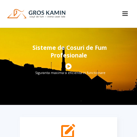
Sisteme de Cosuri de Fum
Profesionale
Siguranta maxima si eficienta in functionare