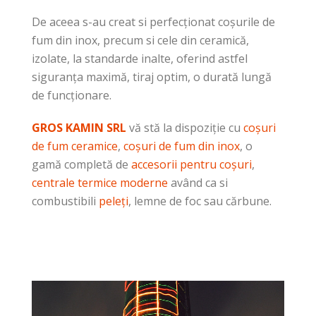
De aceea s-au creat si perfecționat coșurile de
fum din inox, precum si cele din ceramică,
izolate, la standarde inalte, oferind astfel
siguranța maximă, tiraj optim, o durată lungă
de funcționare.
GROS KAMIN SRL
vă stă la dispoziție cu
coșuri
de fum ceramice
,
coșuri de fum din inox
, o
gamă completă de
accesorii pentru coșuri
,
centrale termice moderne
având ca si
combustibili
peleți
, lemne de foc sau cărbune.