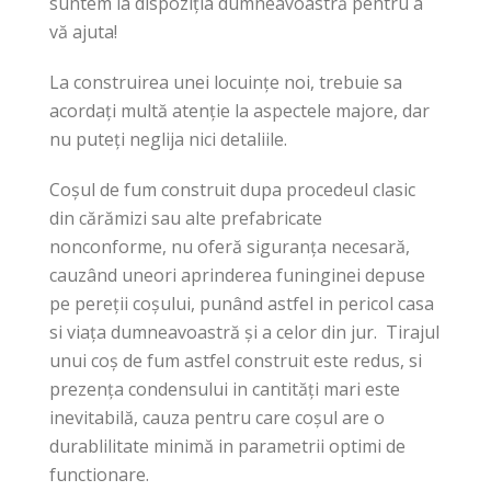
suntem la dispoziția dumneavoastră pentru a
vă ajuta!
La construirea unei locuințe noi, trebuie sa
acordați multă atenție la aspectele majore, dar
nu puteți neglija nici detaliile.
Coșul de fum construit dupa procedeul clasic
din cărămizi sau alte prefabricate
nonconforme, nu oferă siguranța necesară,
cauzând uneori aprinderea funinginei depuse
pe pereții coșului, punând astfel in pericol casa
si viața dumneavoastră și a celor din jur. Tirajul
unui coș de fum astfel construit este redus, si
prezența condensului in cantități mari este
inevitabilă, cauza pentru care coșul are o
durablilitate minimă in parametrii optimi de
functionare.