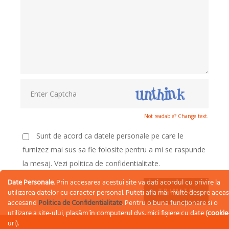
Not readable? Change text.
Sunt de acord ca datele personale pe care le
furnizez mai sus sa fie folosite pentru a mi se raspunde
la mesaj. Vezi politica de confidentialitate.
Date Personale
. Prin accesarea acestui site va dati acordul cu privire la
TRIMITE
utilizarea datelor cu caracter personal. Puteti afla mai multe despre acea
accesand
Politica de Confidentialitate
. Pentru o buna funcționare si o
utilizare a site-ului, plasăm în computerul dvs. mici fișiere cu date (
cookie
uri).