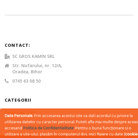
CONTACT:
SC GROS KAMIN SRL
Str. Nufarului, nr. 12/A,
Oradea, Bihor
0745 63 08 50
CATEGORII
Cosuri de fum
Date Personale
. Prin accesarea acestui site va dati acordul cu privire la
utilizarea datelor cu caracter personal. Puteti afla mai multe despre acea
accesand
Politica de Confidentialitate
. Pentru o buna funcționare si o
utilizare a site-ului, plasăm în computerul dvs. mici fișiere cu date (
cookie